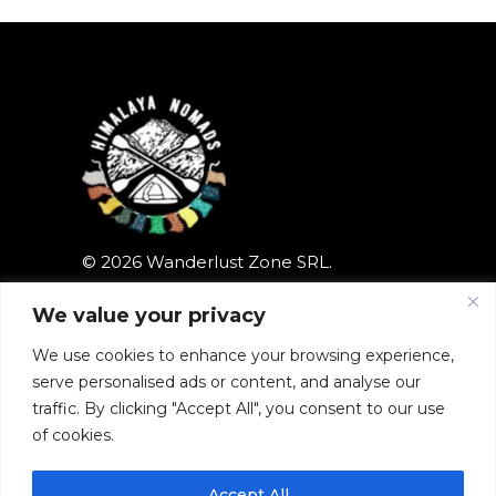
© 2026 Wanderlust Zone SRL.
All rights reserved.
Privacy Policy
We value your privacy
We use cookies to enhance your browsing experience,
serve personalised ads or content, and analyse our
traffic. By clicking "Accept All", you consent to our use
Follow us
of cookies.
Accept All